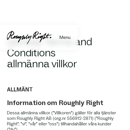
Menu
General Terms and
Conditions
allmänna villkor
ALLMÄNT
Information om Roughly Right
Dessa allmänna villkor ("Villkoren") gäller för alla tjänster
som Roughly Right AB (org.nr 556912-2871) ("Roughly
Right", "vi", "vår" eller "oss") tillhandahåller våra kunder
("du").