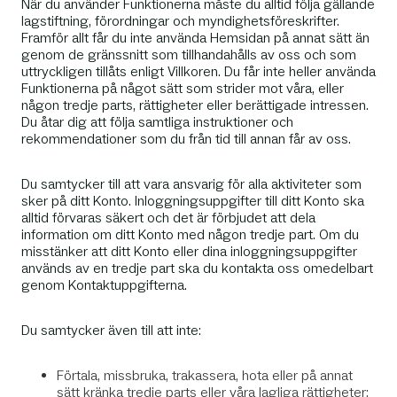
När du använder Funktionerna måste du alltid följa gällande
lagstiftning, förordningar och myndighetsföreskrifter.
Framför allt får du inte använda Hemsidan på annat sätt än
genom de gränssnitt som tillhandahålls av oss och som
uttryckligen tillåts enligt Villkoren. Du får inte heller använda
Funktionerna på något sätt som strider mot våra, eller
någon tredje parts, rättigheter eller berättigade intressen.
Du åtar dig att följa samtliga instruktioner och
rekommendationer som du från tid till annan får av oss.
Du samtycker till att vara ansvarig för alla aktiviteter som
sker på ditt Konto. Inloggningsuppgifter till ditt Konto ska
alltid förvaras säkert och det är förbjudet att dela
information om ditt Konto med någon tredje part. Om du
misstänker att ditt Konto eller dina inloggningsuppgifter
används av en tredje part ska du kontakta oss omedelbart
genom Kontaktuppgifterna.
Du samtycker även till att inte:
Förtala, missbruka, trakassera, hota eller på annat
sätt kränka tredje parts eller våra lagliga rättigheter;